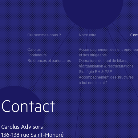
Qui sommes-nous ?
Notre offre
Cont
Carolus
Accompagnement des entrepreneu
Fondateurs
et des dirigeants
Références et partenaires
Opérations de haut de bilans,
réorganisation & restructurations
Stratégie RH & PSE
Accompagnement des structures
à but non lucratif
Contact
Carolus Advisors
136-138 rue Saint-Honoré