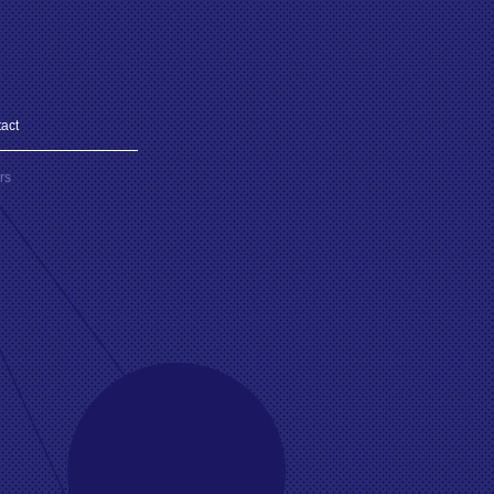
act
rs